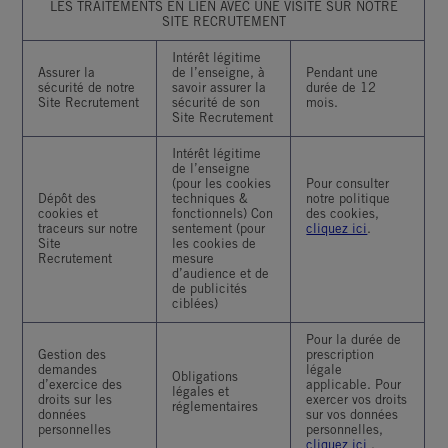
LES TRAITEMENTS EN LIEN AVEC UNE VISITE SUR NOTRE
SITE RECRUTEMENT
Intérêt légitime
Assurer la
de l’enseigne, à
Pendant une
sécurité de notre
savoir assurer la
durée de 12
Site Recrutement
sécurité de son
mois.
Site Recrutement
Intérêt légitime
de l’enseigne
(pour les cookies
Pour consulter
Dépôt des
techniques &
notre politique
cookies et
fonctionnels) Con
des cookies,
traceurs sur notre
sentement (pour
cliquez ici
.
Site
les cookies de
Recrutement
mesure
d’audience et de
de publicités
ciblées)
Pour la durée de
Gestion des
prescription
demandes
légale
Obligations
d’exercice des
applicable. Pour
légales et
droits sur les
exercer vos droits
réglementaires
données
sur vos données
personnelles
personnelles,
cliquez ici
.