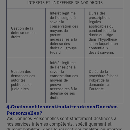
INTERETS ET LA DEFENSE DE NOS
DROITS
Intérêt légitime
Durée des
de l’enseigne à
prescriptions
savoir la
légales
conservation des
applicables ou
Gestion de la
moyens de
pendant toute la
défense de nos
preuve
durée du litige
droits
nécessaires à la
dans l’hypothèse
défense des
selon laquelle un
droits du groupe
contentieux
Picard
devait survenir.
Intérêt légitime
de l’enseigne à
Gestion des
savoir la
Durée de la
demandes des
conservation des
procédure faisant
autorités
moyens de
l’objet de la
publiques et
preuve
demande par
judiciaires
nécessaires à la
l’autorité.
défense de ses
droits
4.
Quels sont les destinataires de vos Données
Personnelles ?
Vos Données Personnelles sont strictement destinées à
nos services internes compétents, spécifiquement et
dûment habilités, dans le respect des finalités énumérées